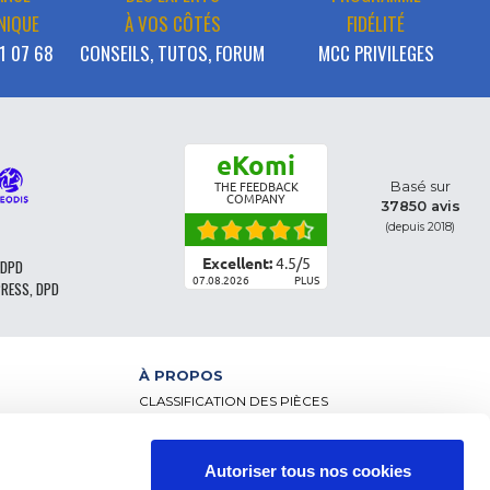
NIQUE
À VOS CÔTÉS
FIDÉLITÉ
1 07 68
CONSEILS, TUTOS, FORUM
MCC PRIVILEGES
eKomi
Basé sur
THE FEEDBACK
COMPANY
37850 avis
(depuis 2018)
Excellent:
4.5
/
5
 DPD
07.08.2026
PLUS
PRESS, DPD
À PROPOS
CLASSIFICATION DES PIÈCES
CGV - CLIENTS PARTICULIERS
CGV – CLIENTS PROFESSIONNELS
MENTIONS LÉGALES
Autoriser tous nos cookies
NCE
FAQ