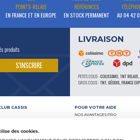
POINTS-RELAIS
RÉFÉRENCES
TÉLÉPHO
EN FRANCE ET EN EUROPE
EN STOCK PERMANENT
AU 04 42 0
LIVRAISON
és produits
PETITS COLIS :
COLISSIMO, TNT RELAIS,
GROS COLIS :
TNT, GÉODIS, FRANCE EX
CLUB CASSIS
POUR VOTRE AIDE
NOS AVANTAGES PRO
SERVICE APRÈS-VENTE
 VIDÉO
CATALOGUE
ilise des cookies.
ATELIERS
FORUM TECHNIQUE D’EXPERTS
BUTEURS
PIÈCES 602 – HAUTE PERFORMA