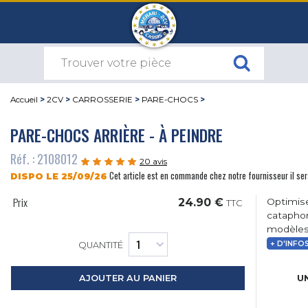
Accueil
>
2CV
>
CARROSSERIE
>
PARE-CHOCS
>
PARE-CHOCS ARRIÈRE - À PEINDRE
Réf. : 2108012
20 avis
Cet article est en commande chez notre fournisseur il se
DISPO LE 25/09/26
Prix
24.90 €
Optimise
TTC
cataphor
modèles 
+ D'INFO
QUANTITÉ
UN
AJOUTER AU PANIER