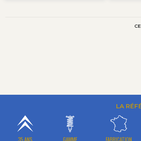
CE
LA RÉF
35 ANS
GAMME
FABRICATION