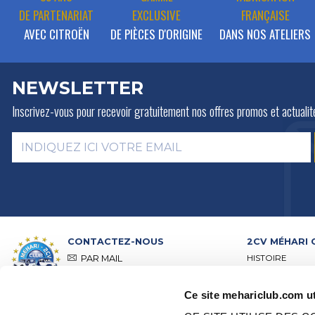
DE PARTENARIAT
EXCLUSIVE
FRANÇAISE
AVEC CITROËN
DE PIÈCES D'ORIGINE
DANS NOS ATELIERS
NEWSLETTER
Inscrivez-vous pour recevoir gratuitement
nos offres promos et actualit
CONTACTEZ-NOUS
2CV MÉHARI 
HISTOIRE
PAR MAIL
ACTIVITÉS
PAR TÉLÉPHONE :
+ 33 (0)4 42
01 07 68
PRÉSENTATION
Ce site mehariclub.com ut
VISITE DE NOS 
Lundi, mardi, jeudi :
09h00 –
RÉSEAU DISTRI
12h00 / 14h00 – 17h00