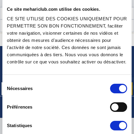
Ce site mehariclub.com utilise des cookies.
INFORMATIONS TECHNIQUES
CE SITE UTILISE DES COOKIES UNIQUEMENT POUR
AVIS CLIENTS (2)
PERMETTRE SON BON FONCTIONNEMENT, faciliter
votre navigation, visionner certaines de nos vidéos et
CONTACTEZ-NOUS
obtenir des mesures d'audience nécessaires pour
UNE QUESTION ? BESOIN D 'AIDE ?
l'activité de notre société. Ces données ne sont jamais
communiquées à des tiers. Nous vous vous donnons le
NEWSLETTER
contrôle sur ce que vous souhaitez activer ou désactiver.
Inscrivez-vous pour recevoir gratuitement
nos offres promos et actualités produits
Sélection
Nécessaires
du
consentement
Préférences
LIVRAISON
Statistiques