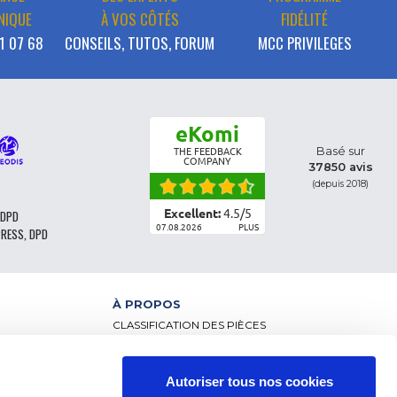
NIQUE
À VOS CÔTÉS
FIDÉLITÉ
1 07 68
CONSEILS, TUTOS, FORUM
MCC PRIVILEGES
eKomi
Basé sur
THE FEEDBACK
COMPANY
37850 avis
(depuis 2018)
Excellent:
4.5
/
5
 DPD
07.08.2026
PLUS
PRESS, DPD
À PROPOS
CLASSIFICATION DES PIÈCES
CGV - CLIENTS PARTICULIERS
CGV – CLIENTS PROFESSIONNELS
MENTIONS LÉGALES
Autoriser tous nos cookies
NCE
FAQ