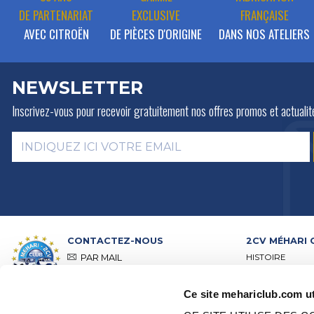
DE PARTENARIAT
EXCLUSIVE
FRANÇAISE
AVEC CITROËN
DE PIÈCES D'ORIGINE
DANS NOS ATELIERS
NEWSLETTER
Inscrivez-vous pour recevoir gratuitement
nos offres promos et actualit
CONTACTEZ-NOUS
2CV MÉHARI 
HISTOIRE
PAR MAIL
ACTIVITÉS
PAR TÉLÉPHONE :
+ 33 (0)4 42
01 07 68
PRÉSENTATION
Ce site mehariclub.com ut
VISITE DE NOS 
Lundi, mardi, jeudi :
09h00 –
RÉSEAU DISTRI
12h00 / 14h00 – 17h00