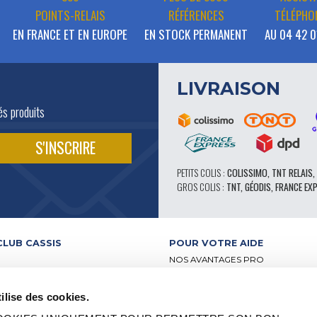
POINTS-RELAIS
RÉFÉRENCES
TÉLÉPHO
EN FRANCE ET EN EUROPE
EN STOCK PERMANENT
AU 04 42 0
LIVRAISON
és produits
PETITS COLIS :
COLISSIMO, TNT RELAIS,
GROS COLIS :
TNT, GÉODIS, FRANCE EX
CLUB CASSIS
POUR VOTRE AIDE
NOS AVANTAGES PRO
SERVICE APRÈS-VENTE
 VIDÉO
CATALOGUE
ilise des cookies.
ATELIERS
FORUM TECHNIQUE D’EXPERTS
BUTEURS
PIÈCES 602 – HAUTE PERFORMA