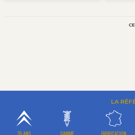
CE
LA RÉF
35 ANS
GAMME
FABRICATION