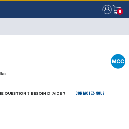
0
0
élais.
CONTACTEZ-NOUS
E QUESTION ? BESOIN D 'AIDE ?