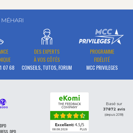
T MÉHARI
ANCE
DES EXPERTS
PROGRAMME
NIQUE
À VOS CÔTÉS
FIDÉLITÉ
1 07 68
CONSEILS, TUTOS, FORUM
MCC PRIVILEGES
eKomi
Basé sur
THE FEEDBACK
COMPANY
37872 avis
(depuis 2018)
Excellent:
4.5
/
5
 DPD
08.08.2026
PLUS
PRESS, DPD