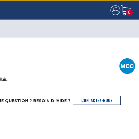
0
0
élais.
CONTACTEZ-NOUS
E QUESTION ? BESOIN D 'AIDE ?