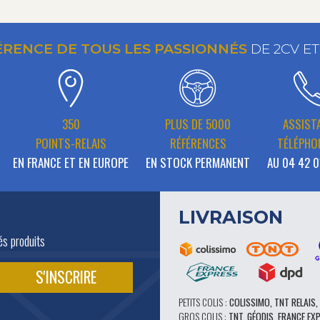
ÉRENCE DE TOUS LES PASSIONNÉS
DE 2CV E
350
PLUS DE 5000
ASSIST
POINTS-RELAIS
RÉFÉRENCES
TÉLÉPHO
EN FRANCE ET EN EUROPE
EN STOCK PERMANENT
AU 04 42 0
LIVRAISON
és produits
PETITS COLIS :
COLISSIMO, TNT RELAIS,
GROS COLIS :
TNT, GÉODIS, FRANCE EX