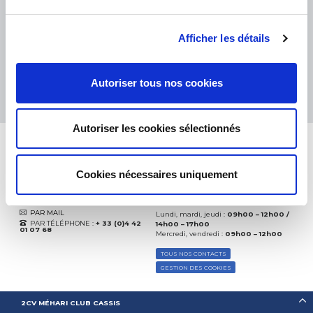
eKomi
THE FEEDBACK
COMPANY
Afficher les détails
Excellent:
4.5
/
5
08.08.2026
PLUS
Autoriser tous nos cookies
Basé sur
37872 avis
(depuis 2018)
Autoriser les cookies sélectionnés
Cookies nécessaires uniquement
CONTACTEZ-NOUS
PAR MAIL
Lundi, mardi, jeudi :
09h00 – 12h00 /
PAR TÉLÉPHONE :
+ 33 (0)4 42
14h00 – 17h00
01 07 68
Mercredi, vendredi :
09h00 – 12h00
TOUS NOS CONTACTS
GESTION DES COOKIES
2CV MÉHARI CLUB CASSIS