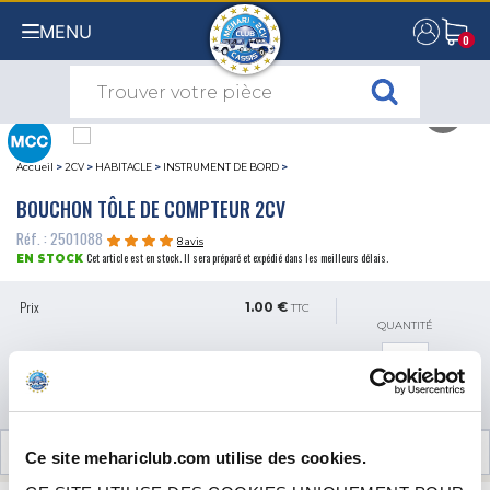
MENU
0
0
Accueil
>
2CV
>
HABITACLE
>
INSTRUMENT DE BORD
>
BOUCHON TÔLE DE COMPTEUR 2CV
Réf. : 2501088
8 avis
Cet article est en stock. Il sera préparé et expédié dans les meilleurs délais.
EN STOCK
Prix
1.00 €
TTC
QUANTITÉ
AJOUTER AU PANIER
AVIS CLIENTS (8)
Ce site mehariclub.com utilise des cookies.