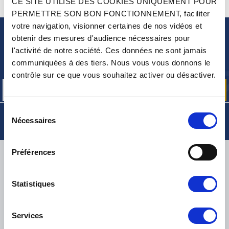
CE SITE UTILISE DES COOKIES UNIQUEMENT POUR
CONTACTEZ-NOUS
UNE QUESTION ? BESOIN D 'AIDE ?
PERMETTRE SON BON FONCTIONNEMENT, faciliter
votre navigation, visionner certaines de nos vidéos et
obtenir des mesures d'audience nécessaires pour
NEWSLETTER
l'activité de notre société. Ces données ne sont jamais
Inscrivez-vous pour recevoir gratuitement
communiquées à des tiers. Nous vous vous donnons le
nos offres promos et actualités produits
contrôle sur ce que vous souhaitez activer ou désactiver.
Sélection
Nécessaires
du
consentement
Préférences
LIVRAISON
Statistiques
PETITS COLIS :
COLISSIMO, TNT RELAIS, DPD
-
GROS COLIS :
TNT, GÉODIS, FRANCE EXPRESS, DPD
Services