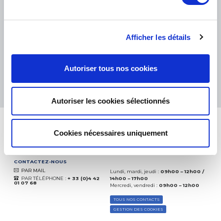
PETITS COLIS :
COLISSIMO, TNT RELAIS, DPD
-
GROS COLIS :
TNT, GÉODIS, FRANCE EXPRESS, DPD
eKomi
THE FEEDBACK
Afficher les détails
COMPANY
Excellent:
4.5
/
5
Autoriser tous nos cookies
06.08.2026
PLUS
Basé sur
37828 avis
(depuis 2018)
Autoriser les cookies sélectionnés
Cookies nécessaires uniquement
CONTACTEZ-NOUS
PAR MAIL
Lundi, mardi, jeudi :
09h00 – 12h00 /
PAR TÉLÉPHONE :
+ 33 (0)4 42
14h00 – 17h00
01 07 68
Mercredi, vendredi :
09h00 – 12h00
TOUS NOS CONTACTS
GESTION DES COOKIES