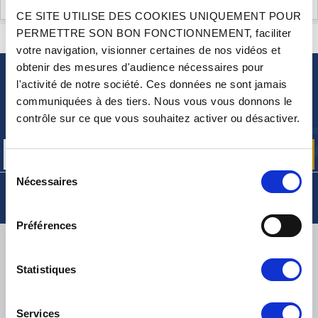
AVIS CLIENTS (5)
CE SITE UTILISE DES COOKIES UNIQUEMENT POUR
PERMETTRE SON BON FONCTIONNEMENT, faciliter
CONTACTEZ-NOUS
UNE QUESTION ? BESOIN D 'AIDE ?
votre navigation, visionner certaines de nos vidéos et
obtenir des mesures d'audience nécessaires pour
l'activité de notre société. Ces données ne sont jamais
NEWSLETTER
communiquées à des tiers. Nous vous vous donnons le
Inscrivez-vous pour recevoir gratuitement
contrôle sur ce que vous souhaitez activer ou désactiver.
nos offres promos et actualités produits
Sélection
Nécessaires
du
consentement
Préférences
LIVRAISON
Statistiques
Services