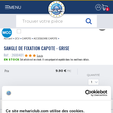
MENU
0
0
Accueil
>
2CV
>
CAPOTE
>
ACCESSOIRE CAPOTE
>
SANGLE DE FIXATION CAPOTE - GRISE
Réf. : 2600401
5 avis
Cet article est en stock. Il sera préparé et expédié dans les meilleurs délais.
EN STOCK
Prix
9.90 €
TTC
QUANTITÉ
AJOUTER AU PANIER
INFORMATIONS TECHNIQUES
Ce site mehariclub.com utilise des cookies.