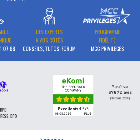
ANCE
DES EXPERTS
PROGRAMME
NIQUE
À VOS CÔTÉS
FIDÉLITÉ
1 07 68
CONSEILS, TUTOS, FORUM
MCC PRIVILEGES
eKomi
Basé sur
THE FEEDBACK
COMPANY
37872 avis
(depuis 2018)
Excellent:
4.5
/
5
 DPD
08.08.2026
PLUS
PRESS, DPD