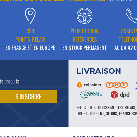
350
PLUS DE 5000
ASSIST
POINTS-RELAIS
RÉFÉRENCES
TÉLÉPHO
EN FRANCE ET EN EUROPE
EN STOCK PERMANENT
AU 04 42 0
LIVRAISON
és produits
PETITS COLIS :
COLISSIMO, TNT RELAIS,
GROS COLIS :
TNT, GÉODIS, FRANCE EX