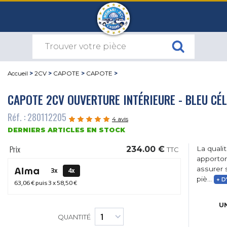
Accueil
>
2CV
>
CAPOTE
>
CAPOTE
>
CAPOTE 2CV OUVERTURE INTÉRIEURE - BLEU CÉ
Réf. : 280112205
4 avis
DERNIERS ARTICLES EN STOCK
Prix
234.00 €
La quali
TTC
apporton
assurer 
3x
4x
piè...
+ D
63,06 €
puis 3 x
58,50 €
UN
QUANTITÉ