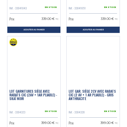
Réf. : 33041043
Réf. : 33041051
EN STOCK
EN STOCK
Prix
Prix
339.00 €
339.00 €
TTC
TTC
AJOUTER AU PANIER
AJOUTER AU PANIER
LOT GARNITURES SIÈGE AVEC
LOT GAR. SIÈGE 2CV AVEC RABATS
RABATS CIC (2AV + 1AR PLIABLE) -
CIC (2 AV + 1 AR PLIABLE) - GRIS
SKAÏ NOIR
ANTHRACITE
Réf. : 3304323
Réf. : 3304328
EN STOCK
EN STOCK
Prix
Prix
399.00 €
399.00 €
TTC
TTC