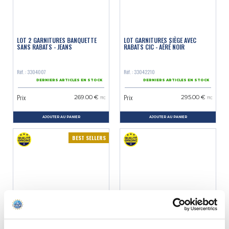
LOT 2 GARNITURES BANQUETTE
LOT GARNITURES SIÈGE AVEC
SANS RABATS - JEANS
RABATS CIC - AÉRÉ NOIR
Réf. : 3304007
Réf. : 33042210
DERNIERS ARTICLES EN STOCK
DERNIERS ARTICLES EN STOCK
Prix
Prix
269.00 €
295.00 €
TTC
TTC
AJOUTER AU PANIER
AJOUTER AU PANIER
BEST SELLERS
LOT GARNITURES SIÈGE AVEC
LOT GARNITURES SIÈGE AVEC