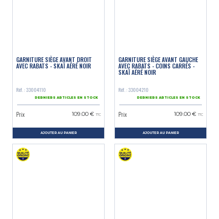
GARNITURE SIÈGE AVANT DROIT
GARNITURE SIÈGE AVANT GAUCHE
AVEC RABATS - SKAÏ AÉRÉ NOIR
AVEC RABATS - COINS CARRÉS -
SKAÏ AÉRÉ NOIR
Réf. : 33004110
Réf. : 33004210
DERNIERS ARTICLES EN STOCK
DERNIERS ARTICLES EN STOCK
Prix
Prix
109.00 €
109.00 €
TTC
TTC
AJOUTER AU PANIER
AJOUTER AU PANIER