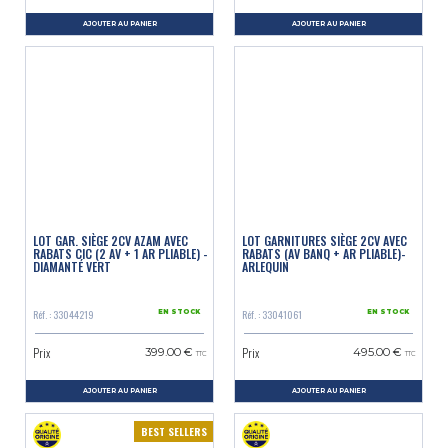
AJOUTER AU PANIER
AJOUTER AU PANIER
LOT GAR. SIÈGE 2CV AZAM AVEC
LOT GARNITURES SIÈGE 2CV AVEC
RABATS CIC (2 AV + 1 AR PLIABLE) -
RABATS (AV BANQ + AR PLIABLE)-
DIAMANTÉ VERT
ARLEQUIN
Réf. : 33044219
Réf. : 33041061
EN STOCK
EN STOCK
Prix
Prix
399.00 €
495.00 €
TTC
TTC
AJOUTER AU PANIER
AJOUTER AU PANIER
BEST SELLERS