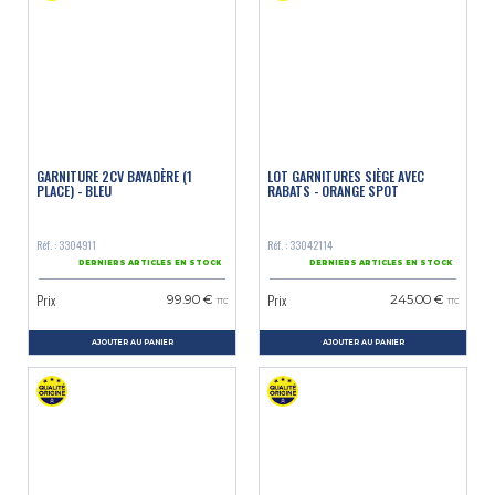
GARNITURE 2CV BAYADÈRE (1
LOT GARNITURES SIÈGE AVEC
PLACE) - BLEU
RABATS - ORANGE SPOT
Réf. : 3304911
Réf. : 33042114
DERNIERS ARTICLES EN STOCK
DERNIERS ARTICLES EN STOCK
Prix
Prix
99.90 €
245.00 €
TTC
TTC
AJOUTER AU PANIER
AJOUTER AU PANIER