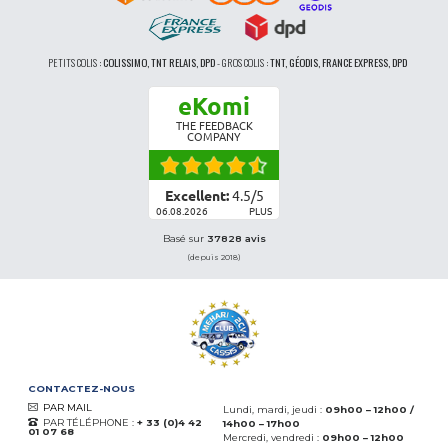
PETITS COLIS :
COLISSIMO, TNT RELAIS, DPD
-
GROS COLIS :
TNT, GÉODIS, FRANCE EXPRESS, DPD
eKomi
THE FEEDBACK
COMPANY
Excellent:
4.5
/
5
06.08.2026
PLUS
Basé sur
37828 avis
(depuis 2018)
CONTACTEZ-NOUS
PAR MAIL
Lundi, mardi, jeudi :
09h00 – 12h00 /
PAR TÉLÉPHONE :
+ 33 (0)4 42
14h00 – 17h00
01 07 68
Mercredi, vendredi :
09h00 – 12h00