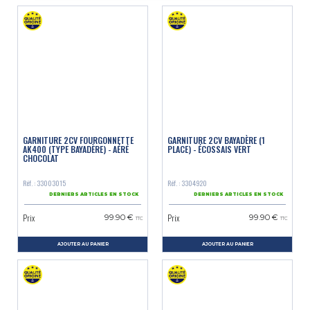
GARNITURE 2CV FOURGONNETTE
GARNITURE 2CV BAYADÈRE (1
AK400 (TYPE BAYADÈRE) - AÉRÉ
PLACE) - ÉCOSSAIS VERT
CHOCOLAT
Réf. : 33003015
Réf. : 3304920
DERNIERS ARTICLES EN STOCK
DERNIERS ARTICLES EN STOCK
Prix
Prix
99.90 €
99.90 €
TTC
TTC
AJOUTER AU PANIER
AJOUTER AU PANIER