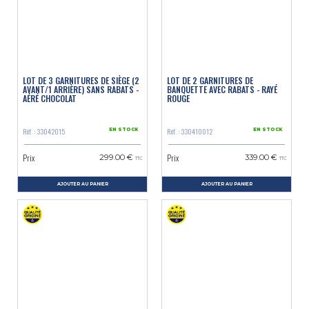
LOT DE 3 GARNITURES DE SIÈGE (2
LOT DE 2 GARNITURES DE
AVANT/1 ARRIÈRE) SANS RABATS -
BANQUETTE AVEC RABATS - RAYÉ
AÉRÉ CHOCOLAT
ROUGE
Réf. : 33042015
Réf. : 330410012
EN STOCK
EN STOCK
Prix
Prix
299.00 €
339.00 €
TTC
TTC
AJOUTER AU PANIER
AJOUTER AU PANIER