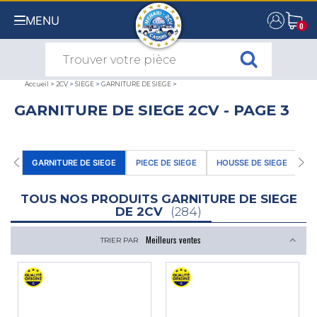
MENU
0
0
Accueil
>
2CV
>
SIEGE
>
GARNITURE DE SIEGE
>
GARNITURE DE SIEGE 2CV - PAGE 3
GARNITURE DE SIEGE
PIECE DE SIEGE
HOUSSE DE SIEGE
CE
TOUS NOS PRODUITS GARNITURE DE SIEGE
DE 2CV
(284)
TRIER PAR