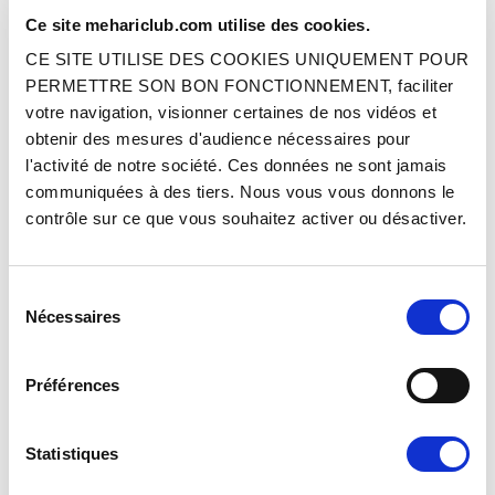
RABATS CIC - TISSU ÉCOSSAIS
RABATS CIC - RAYÉ BEIGE
Ce site mehariclub.com utilise des cookies.
CE SITE UTILISE DES COOKIES UNIQUEMENT POUR
Réf. : 33042212
Réf. : 33042223
PERMETTRE SON BON FONCTIONNEMENT, faciliter
DERNIERS ARTICLES EN STOCK
DERNIERS ARTICLES EN STOCK
votre navigation, visionner certaines de nos vidéos et
Prix
Prix
295.00 €
295.00 €
TTC
TTC
obtenir des mesures d'audience nécessaires pour
l'activité de notre société. Ces données ne sont jamais
AJOUTER AU PANIER
AJOUTER AU PANIER
communiquées à des tiers. Nous vous vous donnons le
contrôle sur ce que vous souhaitez activer ou désactiver.
Sélection
Nécessaires
du
consentement
Préférences
LOT DE 2 GARNITURES DE
LOT DE 2 GARNITURES DE
BANQUETTE AVEC RABATS - NOIR
BANQUETTE AVEC RABATS - TISSU
GRIS UNI CHARLESTON
Statistiques
Réf. : 3304103
Réf. : 3304105
DERNIERS ARTICLES EN STOCK
DERNIERS ARTICLES EN STOCK