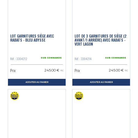
LOT GARNITURES SIÈGE AVEC
LOT DE 3 GARNITURES DE SIÈGE (2
RABATS - BLEU ABYSSE
AVANT/1 ARRIÈRE) AVEC RABATS -
VERT LAGON
Réf. : 3304212
Réf. : 3304214
SUR COMMANDE
SUR COMMANDE
Prix
Prix
245.00 €
245.00 €
TTC
TTC
AJOUTER AU PANIER
AJOUTER AU PANIER