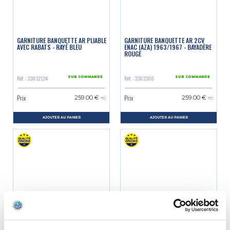
GARNITURE BANQUETTE AR PLIABLE
GARNITURE BANQUETTE AR 2CV
AVEC RABATS - RAYÉ BLEU
ENAC (AZA) 1963/1967 - BAYADÈRE
ROUGE
Réf. : 33032124
Réf. : 3303300
SUR COMMANDE
SUR COMMANDE
Prix
Prix
259.00 €
259.00 €
TTC
TTC
AJOUTER AU PANIER
AJOUTER AU PANIER
GARNITURE BANQUETTE AR 2CV
GARNITURE BANQUETTE AR 2CV