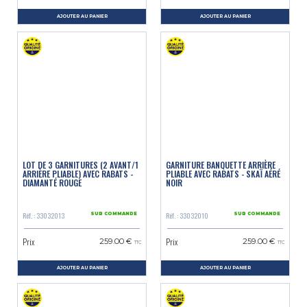
AJOUTER AU PANIER
AJOUTER AU PANIER
LOT DE 3 GARNITURES (2 AVANT/1
GARNITURE BANQUETTE ARRIÈRE
ARRIÈRE PLIABLE) AVEC RABATS -
PLIABLE AVEC RABATS - SKAÏ AÉRÉ
DIAMANTÉ ROUGE
NOIR
Réf. : 33032013
Réf. : 33032010
SUR COMMANDE
SUR COMMANDE
Prix
Prix
259.00 €
259.00 €
TTC
TTC
AJOUTER AU PANIER
AJOUTER AU PANIER