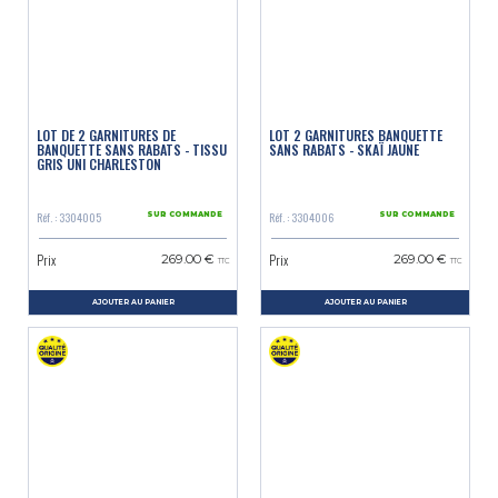
LOT DE 2 GARNITURES DE
LOT 2 GARNITURES BANQUETTE
BANQUETTE SANS RABATS - TISSU
SANS RABATS - SKAÏ JAUNE
GRIS UNI CHARLESTON
Réf. : 3304005
Réf. : 3304006
SUR COMMANDE
SUR COMMANDE
Prix
Prix
269.00 €
269.00 €
TTC
TTC
AJOUTER AU PANIER
AJOUTER AU PANIER