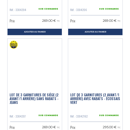
Réf. : 3304204
Réf. : 3304206
SUR COMMANDE
SUR COMMANDE
Prix
Prix
269.00 €
269.00 €
TTC
TTC
AJOUTER AU PANIER
AJOUTER AU PANIER
LOT DE 3 GARNITURES DE SIÈGE (2
LOT DE 3 GARNITURES (2 AVANT/1
AVANT/1 ARRIÈRE) SANS RABATS -
ARRIÈRE) AVEC RABATS - ÉCOSSAIS
JEANS
VERT
Réf. : 3304207
Réf. : 33042162
SUR COMMANDE
SUR COMMANDE
Prix
Prix
269.00 €
295.00 €
TTC
TTC