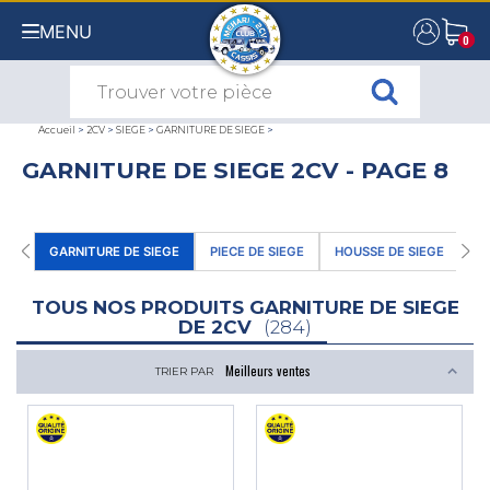
MENU
0
0
Accueil
>
2CV
>
SIEGE
>
GARNITURE DE SIEGE
>
GARNITURE DE SIEGE 2CV - PAGE 8
GARNITURE DE SIEGE
PIECE DE SIEGE
HOUSSE DE SIEGE
CE
TOUS NOS PRODUITS GARNITURE DE SIEGE
DE 2CV
(284)
TRIER PAR