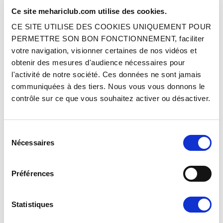
ENAC (AZA) 1963/1967 - BAYADÈRE
MODÈLE EXPORT - AÉRÉ NOIR
Ce site mehariclub.com utilise des cookies.
VERT
CE SITE UTILISE DES COOKIES UNIQUEMENT POUR
Réf. : 3303301
Réf. : 33033010
SUR COMMANDE
SUR COMMANDE
PERMETTRE SON BON FONCTIONNEMENT, faciliter
votre navigation, visionner certaines de nos vidéos et
Prix
Prix
259.00 €
259.00 €
TTC
TTC
obtenir des mesures d'audience nécessaires pour
l'activité de notre société. Ces données ne sont jamais
AJOUTER AU PANIER
AJOUTER AU PANIER
communiquées à des tiers. Nous vous vous donnons le
contrôle sur ce que vous souhaitez activer ou désactiver.
Sélection
Nécessaires
du
consentement
Préférences
GARNITURE BANQUETTE AR 2CV
GARNITURE BANQUETTE AR 2CV
ENAC (AZA) 1963/1967 - BAYADÈRE
ENAC (AZA) 1963/1967 - BAYADÈRE
BLEU
MARRON
Statistiques
Réf. : 3303302
Réf. : 3303303
SUR COMMANDE
SUR COMMANDE