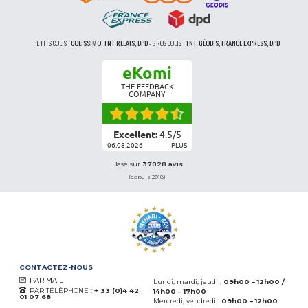
PETITS COLIS :
COLISSIMO, TNT RELAIS, DPD
-
GROS COLIS :
TNT, GÉODIS, FRANCE EXPRESS, DPD
eKomi
THE FEEDBACK
COMPANY
Excellent:
4.5
/
5
06.08.2026
PLUS
Basé sur
37828 avis
(depuis 2018)
CONTACTEZ-NOUS
PAR MAIL
Lundi, mardi, jeudi :
09h00 – 12h00 /
PAR TÉLÉPHONE :
+ 33 (0)4 42
14h00 – 17h00
01 07 68
Mercredi, vendredi :
09h00 – 12h00