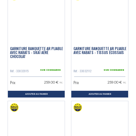
GARNITURE BANQUETTE AR PLIABLE
GARNITURE BANQUETTE AR PLIABLE
AVEC RABATS - SKAÏ AÉRÉ
AVEC RABATS - TISSUS ÉCOSSAIS
CHOCOLAT
Réf. : 33032015
Réf. : 33032112
SUR COMMANDE
SUR COMMANDE
Prix
Prix
259.00 €
259.00 €
TTC
TTC
AJOUTER AU PANIER
AJOUTER AU PANIER