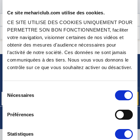
AJOUTER AU PANIER
Ce site mehariclub.com utilise des cookies.
INFORMATIONS TECHNIQUES
CE SITE UTILISE DES COOKIES UNIQUEMENT POUR
PERMETTRE SON BON FONCTIONNEMENT, faciliter
AVIS CLIENTS (0)
votre navigation, visionner certaines de nos vidéos et
obtenir des mesures d'audience nécessaires pour
CONTACTEZ-NOUS
UNE QUESTION ? BESOIN D 'AIDE ?
l'activité de notre société. Ces données ne sont jamais
communiquées à des tiers. Nous vous vous donnons le
contrôle sur ce que vous souhaitez activer ou désactiver.
NEWSLETTER
Inscrivez-vous pour recevoir gratuitement
nos offres promos et actualités produits
Sélection
Nécessaires
du
consentement
Préférences
Statistiques
LIVRAISON