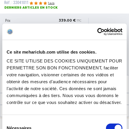
Réf. : 33041011
1 avis
DERNIERS ARTICLES EN STOCK
Prix
339.00 €
TTC
3x
4x
91,36 €
puis 3 x
84,75 €
Ce site mehariclub.com utilise des cookies.
QUANTITÉ
CE SITE UTILISE DES COOKIES UNIQUEMENT POUR
AJOUTER AU PANIER
PERMETTRE SON BON FONCTIONNEMENT, faciliter
votre navigation, visionner certaines de nos vidéos et
VOIR LE PRODUIT COMPLÉMENTAIRE
obtenir des mesures d'audience nécessaires pour
NÉCESSAIRE AU MONTAGE
l'activité de notre société. Ces données ne sont jamais
communiquées à des tiers. Nous vous vous donnons le
INFORMATIONS TECHNIQUES
contrôle sur ce que vous souhaitez activer ou désactiver.
AVIS CLIENTS (1)
Sélection
CONTACTEZ-NOUS
UNE QUESTION ? BESOIN D 'AIDE ?
Nécessaires