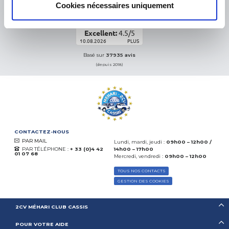
COMPANY
Cookies nécessaires uniquement
Excellent:
4.5
/
5
10.08.2026
PLUS
Basé sur
37935 avis
(depuis 2018)
CONTACTEZ-NOUS
PAR MAIL
Lundi, mardi, jeudi :
09h00 – 12h00 /
PAR TÉLÉPHONE :
+ 33 (0)4 42
14h00 – 17h00
01 07 68
Mercredi, vendredi :
09h00 – 12h00
TOUS NOS CONTACTS
GESTION DES COOKIES
2CV MÉHARI CLUB CASSIS
POUR VOTRE AIDE