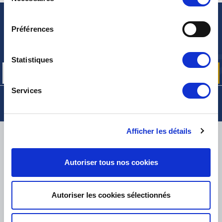
du
consentement
NEWSLETTER
Préférences
Inscrivez-vous pour recevoir gratuitement
nos offres promos et actualités produits
Statistiques
Services
Afficher les détails
LIVRAISON
Autoriser tous nos cookies
PETITS COLIS :
COLISSIMO, TNT RELAIS, DPD
-
GROS COLIS :
TNT, GÉODIS, FRANCE EXPRESS, DPD
Autoriser les cookies sélectionnés
eKomi
THE FEEDBACK