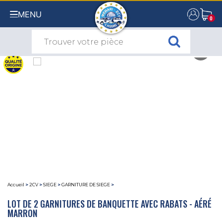
MENU
0
0
Accueil
>
2CV
>
SIEGE
>
GARNITURE DE SIEGE
>
LOT DE 2 GARNITURES DE BANQUETTE AVEC RABATS - AÉRÉ
MARRON