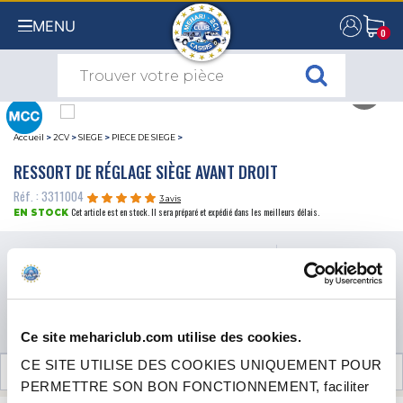
MENU
0
0
Accueil
>
2CV
>
SIEGE
>
PIECE DE SIEGE
>
RESSORT DE RÉGLAGE SIÈGE AVANT DROIT
Réf. : 3311004
3 avis
Cet article est en stock. Il sera préparé et expédié dans les meilleurs délais.
EN STOCK
Prix
7.50 €
TTC
QUANTITÉ
AJOUTER AU PANIER
Ce site mehariclub.com utilise des cookies.
CE SITE UTILISE DES COOKIES UNIQUEMENT POUR
AVIS CLIENTS (3)
PERMETTRE SON BON FONCTIONNEMENT, faciliter