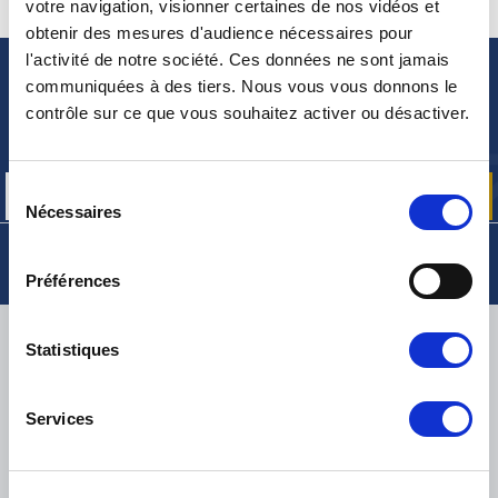
votre navigation, visionner certaines de nos vidéos et
CONTACTEZ-NOUS
UNE QUESTION ? BESOIN D 'AIDE ?
obtenir des mesures d'audience nécessaires pour
l'activité de notre société. Ces données ne sont jamais
communiquées à des tiers. Nous vous vous donnons le
NEWSLETTER
contrôle sur ce que vous souhaitez activer ou désactiver.
Inscrivez-vous pour recevoir gratuitement
nos offres promos et actualités produits
Sélection
Nécessaires
du
consentement
Préférences
LIVRAISON
Statistiques
Services
PETITS COLIS :
COLISSIMO, TNT RELAIS, DPD
-
GROS COLIS :
TNT, GÉODIS, FRANCE EXPRESS, DPD