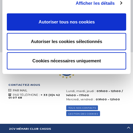
eKomi
Afficher les détails
THE FEEDBACK
COMPANY
Autoriser tous nos cookies
Excellent:
4.5
/
5
09.08.2026
PLUS
Basé sur
37904 avis
Autoriser les cookies sélectionnés
(depuis 2018)
Cookies nécessaires uniquement
CONTACTEZ-NOUS
PAR MAIL
Lundi, mardi, jeudi :
09h00 – 12h00 /
PAR TÉLÉPHONE :
+ 33 (0)4 42
14h00 – 17h00
01 07 68
Mercredi, vendredi :
09h00 – 12h00
TOUS NOS CONTACTS
GESTION DES COOKIES
2CV MÉHARI CLUB CASSIS