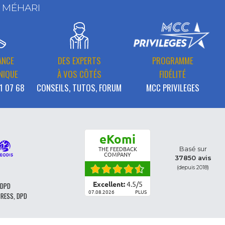
T MÉHARI
ANCE
DES EXPERTS
PROGRAMME
NIQUE
À VOS CÔTÉS
FIDÉLITÉ
1 07 68
CONSEILS, TUTOS, FORUM
MCC PRIVILEGES
eKomi
Basé sur
THE FEEDBACK
COMPANY
37850 avis
(depuis 2018)
Excellent:
4.5
/
5
 DPD
07.08.2026
PLUS
PRESS, DPD