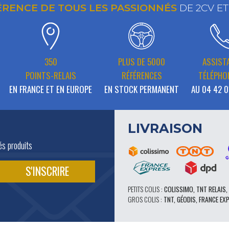
ÉRENCE DE TOUS LES PASSIONNÉS
DE 2CV E
350
PLUS DE 5000
ASSIST
POINTS-RELAIS
RÉFÉRENCES
TÉLÉPHO
EN FRANCE ET EN EUROPE
EN STOCK PERMANENT
AU 04 42 0
LIVRAISON
és produits
PETITS COLIS :
COLISSIMO, TNT RELAIS,
GROS COLIS :
TNT, GÉODIS, FRANCE EX