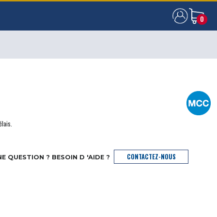
0
0
élais.
CONTACTEZ-NOUS
E QUESTION ? BESOIN D 'AIDE ?