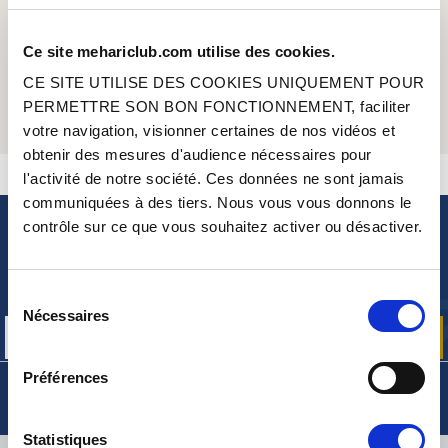
AVEC LA CARTE CLUB,
ÉCONOMISEZ 1 € SUR CET ARTICLE
Ce site mehariclub.com utilise des cookies.
+ LIVRAISON GRATUITE* !
65 EUROS LA 1
ANNÉE
ÈRE
CE SITE UTILISE DES COOKIES UNIQUEMENT POUR
+ D'INFOS
AJOUTER
PERMETTRE SON BON FONCTIONNEMENT, faciliter
votre navigation, visionner certaines de nos vidéos et
* à l’exception des pièces hors gabarits
obtenir des mesures d'audience nécessaires pour
CONTACTEZ-NOUS
UNE QUESTION ? BESOIN D 'AIDE ?
l'activité de notre société. Ces données ne sont jamais
communiquées à des tiers. Nous vous vous donnons le
contrôle sur ce que vous souhaitez activer ou désactiver.
NEWSLETTER
Inscrivez-vous pour recevoir gratuitement
nos offres promos et actualités produits
Sélection
Nécessaires
du
consentement
Préférences
Statistiques