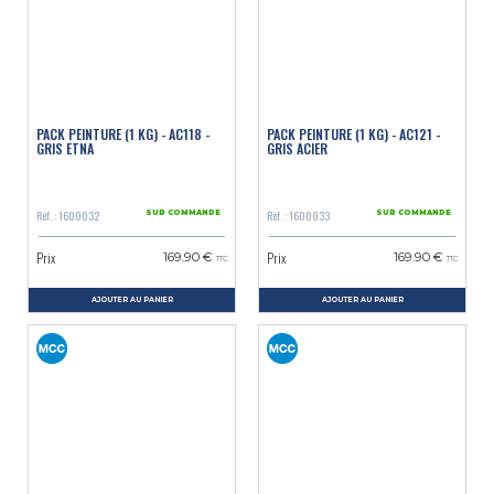
PACK PEINTURE (1 KG) - AC118 -
PACK PEINTURE (1 KG) - AC121 -
GRIS ETNA
GRIS ACIER
Réf. : 1600032
Réf. : 1600033
SUR COMMANDE
SUR COMMANDE
Prix
Prix
169.90 €
169.90 €
TTC
TTC
AJOUTER AU PANIER
AJOUTER AU PANIER