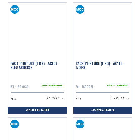
PACK PEINTURE (1 KG) - AC105 -
PACK PEINTURE (1 KG) - AC113 -
BLEU ARDOISE
IVOIRE
Réf. : 1600030
Réf. : 1600031
SUR COMMANDE
SUR COMMANDE
Prix
Prix
169.90 €
169.90 €
TTC
TTC
AJOUTER AU PANIER
AJOUTER AU PANIER