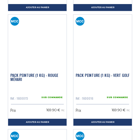
AJOUTER AU PANIER
AJOUTER AU PANIER
PACK PEINTURE (1 KG) - ROUGE
PACK PEINTURE (1 KG) - VERT GOLF
MÉHARI
Réf. : 1600015
Réf. : 1600016
SUR COMMANDE
SUR COMMANDE
Prix
Prix
169.90 €
169.90 €
TTC
TTC
AJOUTER AU PANIER
AJOUTER AU PANIER