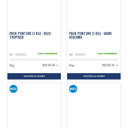
PACK PEINTURE (1 KG) - BLEU
PACK PEINTURE (1 KG) - JAUNE
TROPIQUE
ATACAMA
Réf. : 1600006
Réf. : 1600007
SUR COMMANDE
SUR COMMANDE
Prix
Prix
169.90 €
169.90 €
TTC
TTC
AJOUTER AU PANIER
AJOUTER AU PANIER