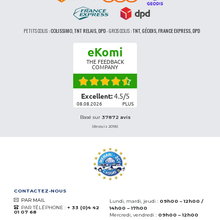
PETITS COLIS :
COLISSIMO, TNT RELAIS, DPD
-
GROS COLIS :
TNT, GÉODIS, FRANCE EXPRESS, DPD
eKomi
THE FEEDBACK
COMPANY
Excellent:
4.5
/
5
08.08.2026
PLUS
Basé sur
37872 avis
(depuis 2018)
CONTACTEZ-NOUS
PAR MAIL
Lundi, mardi, jeudi :
09h00 – 12h00 /
PAR TÉLÉPHONE :
+ 33 (0)4 42
14h00 – 17h00
01 07 68
Mercredi, vendredi :
09h00 – 12h00