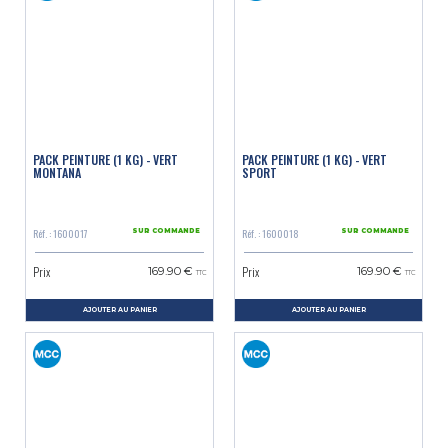
PACK PEINTURE (1 KG) - VERT
PACK PEINTURE (1 KG) - VERT
MONTANA
SPORT
Réf. : 1600017
Réf. : 1600018
SUR COMMANDE
SUR COMMANDE
Prix
Prix
169.90 €
169.90 €
TTC
TTC
AJOUTER AU PANIER
AJOUTER AU PANIER