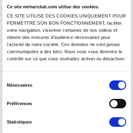
BEIGE GAZELLE
BEIGE VANNEAU
Ce site mehariclub.com utilise des cookies.
CE SITE UTILISE DES COOKIES UNIQUEMENT POUR
Réf. : 1600023
Réf. : 1600024
SUR COMMANDE
SUR COMMANDE
PERMETTRE SON BON FONCTIONNEMENT, faciliter
votre navigation, visionner certaines de nos vidéos et
Prix
Prix
169.90 €
169.90 €
TTC
TTC
obtenir des mesures d'audience nécessaires pour
l'activité de notre société. Ces données ne sont jamais
AJOUTER AU PANIER
AJOUTER AU PANIER
communiquées à des tiers. Nous vous vous donnons le
contrôle sur ce que vous souhaitez activer ou désactiver.
Sélection
Nécessaires
du
consentement
Préférences
PACK PEINTURE (1 KG) - AC084 -
PACK PEINTURE (1 KG) - AC087 -
IVOIRE BORELY
BEIGE ALBATROS
Statistiques
Réf. : 1600025
Réf. : 1600026
SUR COMMANDE
SUR COMMANDE