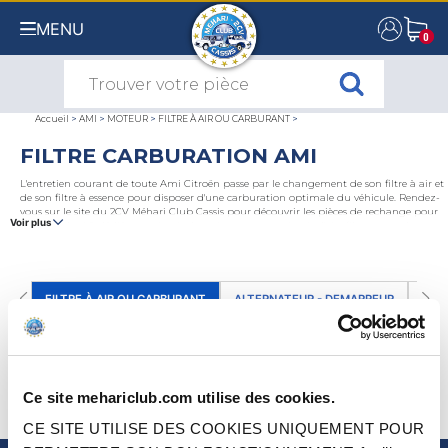
MENU
0
0
Accueil
>
AMI
>
MOTEUR
>
FILTRE À AIR OU CARBURANT
>
FILTRE CARBURATION AMI
L'entretien courant de toute Ami Citroën passe par le changement de son filtre à air et
de son filtre à essence pour disposer d'une carburation optimale du véhicule. Rendez-
vous sur le site du 2CV Méhari Club Cassis pour découvrir les pièces de rechange pour
Voir plus
Ami 6 et Ami 8 dédiées au circuit de carburant et au circuit d'air : filtres, manchons,
boîtier et cartouche de filtre à air ou encore durites.
FILTRE À AIR OU CARBURANT
ALTERNATEUR - DEMARREUR
CAR
TOUS NOS PRODUITS FILTRE À AIR OU
CARBURANT DE AMI
(0)
Ce site mehariclub.com utilise des cookies.
TRIER PAR
CE SITE UTILISE DES COOKIES UNIQUEMENT POUR