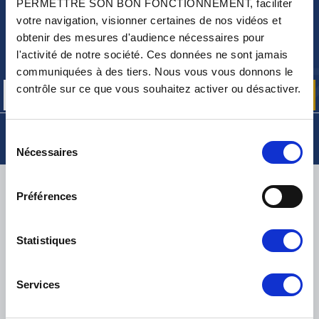
PERMETTRE SON BON FONCTIONNEMENT, faciliter
votre navigation, visionner certaines de nos vidéos et
NEWSLETTER
obtenir des mesures d'audience nécessaires pour
Inscrivez-vous pour recevoir gratuitement
l'activité de notre société. Ces données ne sont jamais
nos offres promos et actualités produits
communiquées à des tiers. Nous vous vous donnons le
contrôle sur ce que vous souhaitez activer ou désactiver.
Sélection
Nécessaires
du
consentement
LIVRAISON
Préférences
Statistiques
PETITS COLIS :
COLISSIMO, TNT RELAIS, DPD
-
GROS COLIS :
TNT, GÉODIS, FRANCE EXPRESS, DPD
Services
eKomi
THE FEEDBACK
COMPANY