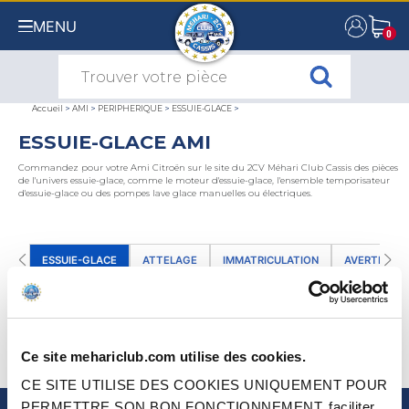
MENU
0
0
Accueil
>
AMI
>
PERIPHERIQUE
>
ESSUIE-GLACE
>
ESSUIE-GLACE AMI
Commandez pour votre Ami Citroën sur le site du 2CV Méhari Club Cassis des pièces
de l'univers essuie-glace, comme le moteur d'essuie-glace, l'ensemble temporisateur
d'essuie-glace ou des pompes lave glace manuelles ou électriques.
ESSUIE-GLACE
ATTELAGE
IMMATRICULATION
AVERTISSEU
TOUS NOS PRODUITS ESSUIE-GLACE DE AMI
(0)
Ce site mehariclub.com utilise des cookies.
TRIER PAR
CE SITE UTILISE DES COOKIES UNIQUEMENT POUR
PERMETTRE SON BON FONCTIONNEMENT, faciliter