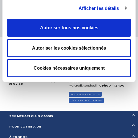
Afficher les détails
Excellent:
4.5
/
5
06.08.2026
PLUS
Basé sur
37828 avis
Autoriser tous nos cookies
(depuis 2018)
Autoriser les cookies sélectionnés
Cookies nécessaires uniquement
CONTACTEZ-NOUS
PAR MAIL
Lundi, mardi, jeudi :
09h00 – 12h00 /
PAR TÉLÉPHONE :
+ 33 (0)4 42
14h00 – 17h00
01 07 68
Mercredi, vendredi :
09h00 – 12h00
TOUS NOS CONTACTS
GESTION DES COOKIES
2CV MÉHARI CLUB CASSIS
POUR VOTRE AIDE
À PROPOS