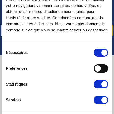
votre navigation, visionner certaines de nos vidéos et
NEWSLETTER
obtenir des mesures d'audience nécessaires pour
Inscrivez-vous pour recevoir gratuitement
l'activité de notre société. Ces données ne sont jamais
nos offres promos et actualités produits
communiquées à des tiers. Nous vous vous donnons le
contrôle sur ce que vous souhaitez activer ou désactiver.
Sélection
Nécessaires
du
consentement
LIVRAISON
Préférences
Statistiques
PETITS COLIS :
COLISSIMO, TNT RELAIS, DPD
-
GROS COLIS :
TNT, GÉODIS, FRANCE EXPRESS, DPD
eKomi
Services
THE FEEDBACK
COMPANY