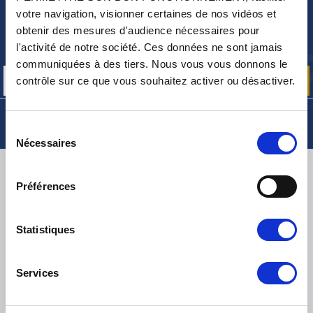
votre navigation, visionner certaines de nos vidéos et
NEWSLETTER
obtenir des mesures d'audience nécessaires pour
Inscrivez-vous pour recevoir gratuitement
l'activité de notre société. Ces données ne sont jamais
nos offres promos et actualités produits
communiquées à des tiers. Nous vous vous donnons le
contrôle sur ce que vous souhaitez activer ou désactiver.
Sélection
Nécessaires
du
consentement
LIVRAISON
Préférences
Statistiques
PETITS COLIS :
COLISSIMO, TNT RELAIS, DPD
-
GROS COLIS :
TNT, GÉODIS, FRANCE EXPRESS, DPD
eKomi
Services
THE FEEDBACK
COMPANY