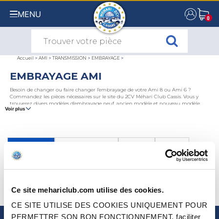
MENU
0
0
Accueil
>
AMI
>
TRANSMISSION
>
EMBRAYAGE
>
EMBRAYAGE AMI
Besoin de changer ou faire changer l'embrayage de votre Ami 8 ou Ami 6 ?
Commandez les pièces nécessaires sur le site du 2CV Méhari Club Cassis. Vous y
trouverez divers modèles d'embrayage neuf, ancien modèle et nouveau modèle,
Voir plus
différents mécanismes embrayage, des volants moteur et couronnes centrifuges, des
disques d'embrayage, des fourchettes, des pédales ou butées d'embrayage d'Ami.
EMBRAYAGE
BOITE DE VITESSE
CARDAN
MOYEU
TOUS NOS PRODUITS EMBRAYAGE DE AMI
(0)
Ce site mehariclub.com utilise des cookies.
TRIER PAR
CE SITE UTILISE DES COOKIES UNIQUEMENT POUR
PERMETTRE SON BON FONCTIONNEMENT, faciliter