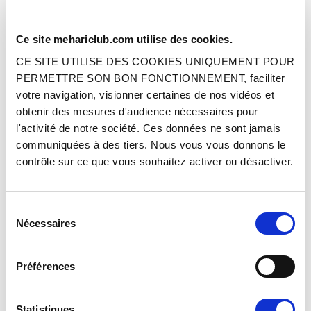
Ce site mehariclub.com utilise des cookies.
JOINT RACCORD ÉTRIER FREIN
JOINT RACCORD ÉTRIER FREIN
AVANT (7.2 X 11,0 X 1,9 MM)
AVANT (9.5X1.5MM)
CE SITE UTILISE DES COOKIES UNIQUEMENT POUR
PERMETTRE SON BON FONCTIONNEMENT, faciliter
votre navigation, visionner certaines de nos vidéos et
Réf. : 1001712
Réf. : 1001713
EN STOCK
EN STOCK
obtenir des mesures d'audience nécessaires pour
Prix
Prix
1.00 €
1.00 €
l'activité de notre société. Ces données ne sont jamais
TTC
TTC
communiquées à des tiers. Nous vous vous donnons le
AJOUTER AU PANIER
AJOUTER AU PANIER
contrôle sur ce que vous souhaitez activer ou désactiver.
Sélection
Nécessaires
du
consentement
Préférences
RESSORT ANTIBRUIT ÉTRIER
COUPELLE FIXATION MÂCHOIRE DE
Statistiques
AVANT EXTÉRIEUR
FREIN