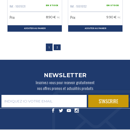
Réf. : 1001031
Réf. : 1001052
EN STOCK
EN STOCK
Prix
Prix
8.90 €
9.90 €
TTC
TTC
AJOUTER AU PANIER
AJOUTER AU PANIER
1
2
NEWSLETTER
Inscrivez-vous pour recevoir gratuitement
nos offres promos et actualités produits