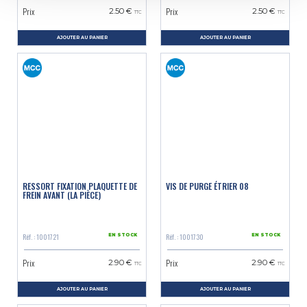
Prix
Prix
2.50 €
2.50 €
TTC
TTC
AJOUTER AU PANIER
AJOUTER AU PANIER
RESSORT FIXATION PLAQUETTE DE
VIS DE PURGE ÉTRIER 08
FREIN AVANT (LA PIÈCE)
Réf. : 1001721
Réf. : 1001730
EN STOCK
EN STOCK
Prix
Prix
2.90 €
2.90 €
TTC
TTC
AJOUTER AU PANIER
AJOUTER AU PANIER