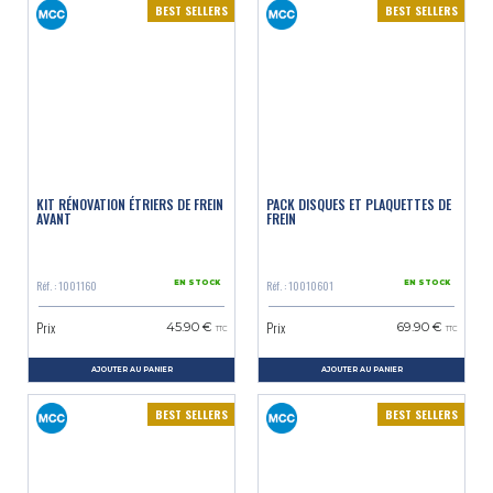
BEST SELLERS
BEST SELLERS
KIT RÉNOVATION ÉTRIERS DE FREIN
PACK DISQUES ET PLAQUETTES DE
AVANT
FREIN
Réf. : 1001160
Réf. : 10010601
EN STOCK
EN STOCK
Prix
Prix
45.90 €
69.90 €
TTC
TTC
AJOUTER AU PANIER
AJOUTER AU PANIER
BEST SELLERS
BEST SELLERS