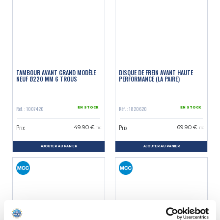
TAMBOUR AVANT GRAND MODÈLE
DISQUE DE FREIN AVANT HAUTE
NEUF Ø220 MM 6 TROUS
PERFORMANCE (LA PAIRE)
Réf. : 1007420
Réf. : 1820620
EN STOCK
EN STOCK
Prix
Prix
49.90 €
69.90 €
TTC
TTC
AJOUTER AU PANIER
AJOUTER AU PANIER