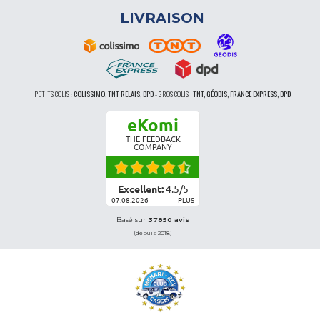
LIVRAISON
PETITS COLIS :
COLISSIMO, TNT RELAIS, DPD
-
GROS COLIS :
TNT, GÉODIS, FRANCE EXPRESS, DPD
eKomi
THE FEEDBACK
COMPANY
Excellent:
4.5
/
5
07.08.2026
PLUS
Basé sur
37850 avis
(depuis 2018)