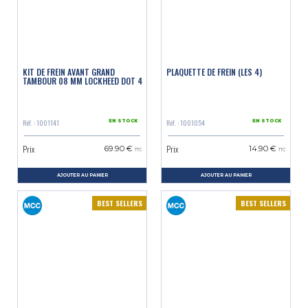
KIT DE FREIN AVANT GRAND
PLAQUETTE DE FREIN (LES 4)
TAMBOUR 08 MM LOCKHEED DOT 4
Réf. : 1001141
Réf. : 1001054
EN STOCK
EN STOCK
Prix
Prix
69.90 €
14.90 €
TTC
TTC
AJOUTER AU PANIER
AJOUTER AU PANIER
BEST SELLERS
BEST SELLERS