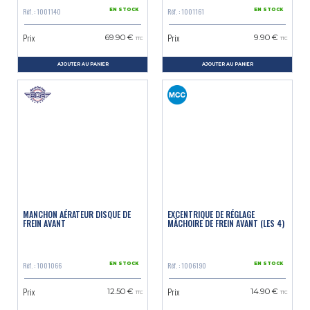
Réf. : 1001140
Réf. : 1001161
EN STOCK
EN STOCK
Prix
Prix
69.90 €
9.90 €
TTC
TTC
AJOUTER AU PANIER
AJOUTER AU PANIER
MANCHON AÉRATEUR DISQUE DE
EXCENTRIQUE DE RÉGLAGE
FREIN AVANT
MÂCHOIRE DE FREIN AVANT (LES 4)
Réf. : 1001066
Réf. : 1006190
EN STOCK
EN STOCK
Prix
Prix
12.50 €
14.90 €
TTC
TTC