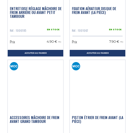
ENTRETOISE RÉGLAGE MÂCHOIRE DE
FIXATION AÉRATEUR DISQUE DE
FREIN ARRIÈRE OU AVANT PETIT
FREIN AVANT (LA PIÈCE)
TAMBOUR
Réf. : 1006195
Réf. : 1001067
EN STOCK
EN STOCK
Prix
Prix
4.90 €
7.90 €
TTC
TTC
AJOUTER AU PANIER
AJOUTER AU PANIER
ACCESSOIRES MÂCHOIRE DE FREIN
PISTON ÉTRIER DE FREIN AVANT (LA
AVANT GRAND TAMBOUR
PIÈCE)