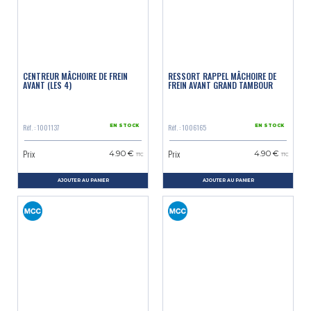
CENTREUR MÂCHOIRE DE FREIN
RESSORT RAPPEL MÂCHOIRE DE
AVANT (LES 4)
FREIN AVANT GRAND TAMBOUR
Réf. : 1001137
Réf. : 1006165
EN STOCK
EN STOCK
Prix
Prix
4.90 €
4.90 €
TTC
TTC
AJOUTER AU PANIER
AJOUTER AU PANIER