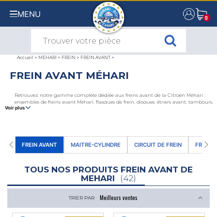
MENU
0
0
Accueil
>
MEHARI
>
FREIN
>
FREIN AVANT
>
FREIN AVANT MÉHARI
Retrouvez notre gamme complète dédiée aux freins avant de la Citroën Méhari :
ensembles de freins avant Méhari, flasques de frein, disques, étriers avant, tambours,
Voir plus
cylindres de roues, plaquettes de frein, les aérateurs de disque? Tout pour le frein
avant Méhari sur notre boutique en ligne.
FREIN AVANT
MAITRE-CYLINDRE
CIRCUIT DE FREIN
FREIN A
TOUS NOS PRODUITS FREIN AVANT DE
MEHARI
(42)
TRIER PAR