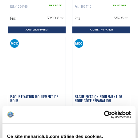
Réf. : 1004440
Réf. : 1004110
EN STOCK
EN STOCK
Prix
Prix
39.90 €
3.50 €
TTC
TTC
AJOUTER AU PANIER
AJOUTER AU PANIER
BAGUE FIXATION ROULEMENT DE
BAGUE FIXATION ROULEMENT DE
ROUE
ROUE CÔTE RÉPARATION
Réf. : 1004130
Réf. : 1004134
EN STOCK
EN STOCK
Prix
Prix
9.90 €
9.90 €
TTC
TTC
Ce site mehariclub.com utilise des cookies.