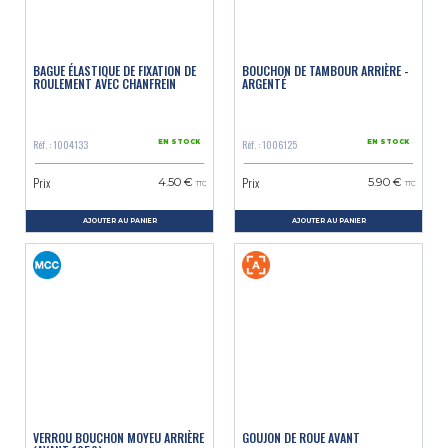
BAGUE ÉLASTIQUE DE FIXATION DE
BOUCHON DE TAMBOUR ARRIÈRE -
ROULEMENT AVEC CHANFREIN
ARGENTÉ
Réf. : 1004133
Réf. : 1006125
EN STOCK
EN STOCK
Prix
Prix
4.50 €
5.90 €
TTC
TTC
AJOUTER AU PANIER
AJOUTER AU PANIER
VERROU BOUCHON MOYEU ARRIÈRE
GOUJON DE ROUE AVANT