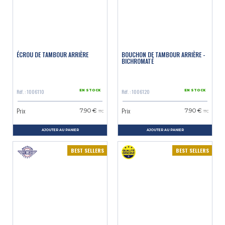
ÉCROU DE TAMBOUR ARRIÈRE
BOUCHON DE TAMBOUR ARRIÈRE -
BICHROMATÉ
Réf. : 1006110
Réf. : 1006120
EN STOCK
EN STOCK
Prix
Prix
7.90 €
7.90 €
TTC
TTC
AJOUTER AU PANIER
AJOUTER AU PANIER
BEST SELLERS
BEST SELLERS