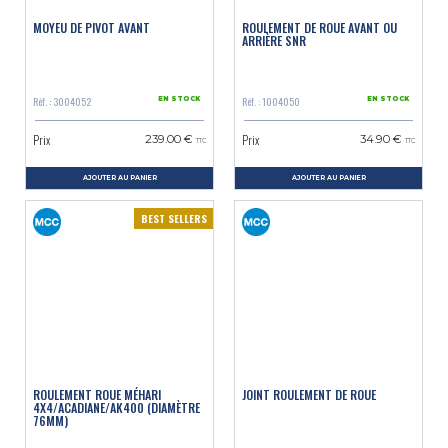
MOYEU DE PIVOT AVANT
ROULEMENT DE ROUE AVANT OU
ARRIÈRE SNR
Réf. : 3004052
Réf. : 1004050
EN STOCK
EN STOCK
Prix
Prix
239.00 €
34.90 €
TTC
TTC
AJOUTER AU PANIER
AJOUTER AU PANIER
BEST SELLERS
ROULEMENT ROUE MÉHARI
JOINT ROULEMENT DE ROUE
4X4/ACADIANE/AK400 (DIAMÈTRE
76MM)