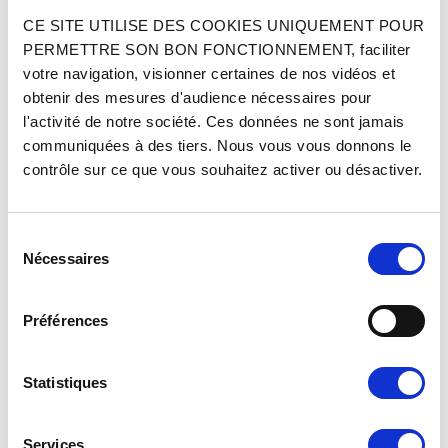
AJOUTER AU PANIER
AJOUTER AU PANIER
CE SITE UTILISE DES COOKIES UNIQUEMENT POUR
PERMETTRE SON BON FONCTIONNEMENT, faciliter
BEST SELLERS
votre navigation, visionner certaines de nos vidéos et
obtenir des mesures d'audience nécessaires pour
l'activité de notre société. Ces données ne sont jamais
communiquées à des tiers. Nous vous vous donnons le
contrôle sur ce que vous souhaitez activer ou désactiver.
ROULEMENT DE ROUE AVANT OU
ROULEMENT DE ROUE AVANT OU
Sélection
ARRIÈRE (DIAMÈTRE 72MM)
ARRIÈRE - SKF
Nécessaires
du
consentement
Réf. : 1004121
Réf. : 1004052
EN STOCK
EN STOCK
Préférences
Prix
Prix
26.50 €
54.90 €
TTC
TTC
Statistiques
AJOUTER AU PANIER
AJOUTER AU PANIER
Services