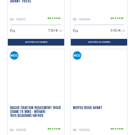
(AVANT 1959)
Réf. : 1006111
Réf. : 1004104
EN STOCK
EN STOCK
Prix
Prix
7.50 €
9.90 €
TTC
TTC
AJOUTER AU PANIER
AJOUTER AU PANIER
BAGUE FIXATION ROULEMENT ROUE
MOYEU ROUE AVANT
(DIAM.78 MM) - MÉHARI
4X4/ACADIANE/AK400
Réf. : 1004131
Réf. : 1004051
EN STOCK
EN STOCK