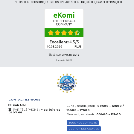
PETITS COLIS :
COLISSIMO, TNT RELAIS, DPD
-
GROS COLIS :
TNT, GÉODIS, FRANCE EXPRESS, DPD
eKomi
THE FEEDBACK
COMPANY
Excellent:
4.5
/
5
10.08.2026
PLUS
Basé sur
37935 avis
(depuis 2018)
CONTACTEZ-NOUS
PAR MAIL
Lundi, mardi, jeudi :
09h00 – 12h00 /
PAR TÉLÉPHONE :
+ 33 (0)4 42
14h00 – 17h00
01 07 68
Mercredi, vendredi :
09h00 – 12h00
TOUS NOS CONTACTS
GESTION DES COOKIES