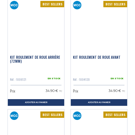
BEST SELLERS
BEST SELLERS
KIT ROULEMENT DE ROUE ARRIÈRE
KIT ROULEMENT DE ROUE AVANT
(72MM)
Réf. : 1006121
Réf. : 1004120
EN STOCK
EN STOCK
Prix
Prix
34.90 €
34.90 €
TTC
TTC
AJOUTER AU PANIER
AJOUTER AU PANIER
BEST SELLERS
BEST SELLERS