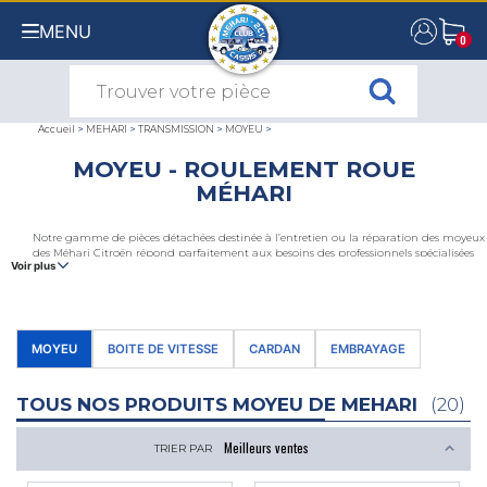
MENU
0
0
Accueil
>
MEHARI
>
TRANSMISSION
>
MOYEU
>
MOYEU - ROULEMENT ROUE
MÉHARI
Notre gamme de pièces détachées destinée à l’entretien ou la réparation des moyeux
des Méhari Citroën répond parfaitement aux besoins des professionnels spécialisées
Voir plus
dans l’entretien des divers modèles de Méhari mais aussi à celles des propriétaires
particuliers. Écrous ou bouchons de tambour, divers roulements de roues avant et
arrière, joint de roulement de
roue
, bague de fixation de roulement de roue de
Méhari et Méhari 4x4 mais aussi goujon de roue avant ou encore notre
outillage
dédié
au démontage des bagues de roulement de roue.
MOYEU
BOITE DE VITESSE
CARDAN
EMBRAYAGE
TOUS NOS PRODUITS MOYEU DE MEHARI
(20)
TRIER PAR