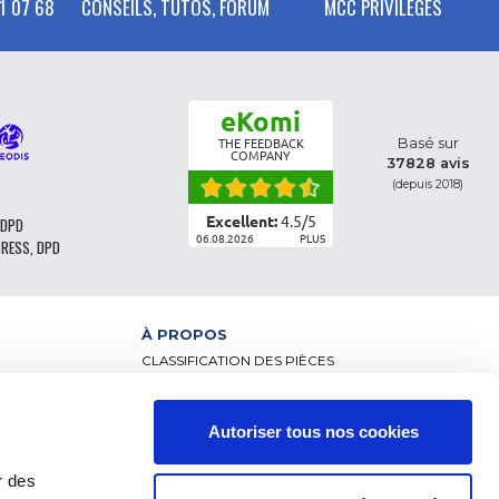
1 07 68
CONSEILS, TUTOS, FORUM
MCC PRIVILEGES
eKomi
Basé sur
THE FEEDBACK
COMPANY
37828 avis
(depuis 2018)
Excellent:
4.5
/
5
 DPD
06.08.2026
PLUS
PRESS, DPD
À PROPOS
CLASSIFICATION DES PIÈCES
CGV - CLIENTS PARTICULIERS
CGV – CLIENTS PROFESSIONNELS
MENTIONS LÉGALES
Autoriser tous nos cookies
NCE
FAQ
DONNÉES PERSONNELLES ET COOKIES
r des
RETOUR DE COMMANDE