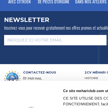
AVEC CITROËN
DE PIÈCES D'ORIGINE
DANS NOS ATELIERS
NEWSLETTER
Inscrivez-vous pour recevoir gratuitement
nos offres promos et actualit
CONTACTEZ-NOUS
2CV MÉHARI 
HISTOIRE
PAR MAIL
ACTIVITÉS
PAR TÉLÉPHONE :
+ 33 (0)4 42
01 07 68
PRÉSENTATION
Ce site mehariclub.com ut
VISITE DE NOS 
Lundi, mardi, jeudi :
09h00 –
RÉSEAU DISTRI
12h00 / 14h00 – 17h00
CE SITE UTILISE DES
RÉSEAU POINTS
Mercredi, vendredi :
09h00 –
FONCTIONNEMENT, faciliter
CERTIFICATION
12h00