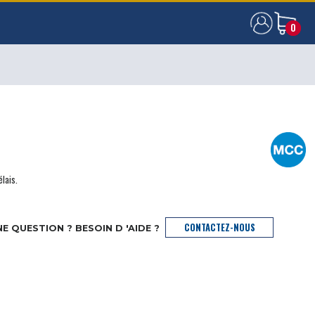
0
0
élais.
CONTACTEZ-NOUS
E QUESTION ? BESOIN D 'AIDE ?