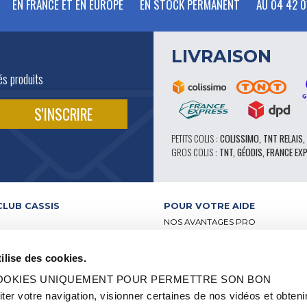
EN FRANCE ET EN EUROPE
EN STOCK PERMANENT
AU 04 42 0
LIVRAISON
és produits
PETITS COLIS :
COLISSIMO, TNT RELAIS,
GROS COLIS :
TNT, GÉODIS, FRANCE EX
CLUB CASSIS
POUR VOTRE AIDE
NOS AVANTAGES PRO
SERVICE APRÈS-VENTE
 VIDÉO
CATALOGUE
ilise des cookies.
ATELIERS
FORUM TECHNIQUE D’EXPERTS
BUTEURS
PIÈCES 602 – HAUTE PERFORMA
 COOKIES UNIQUEMENT POUR PERMETTRE SON BON
-RELAIS
PNEUS MICHELIN CLASSIQUE
 votre navigation, visionner certaines de nos vidéos et obteni
S ET LABELS
PIÈCES ORIGINE