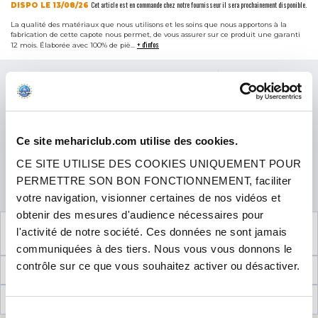
Cet article est en commande chez notre fournisseur il sera prochainement disponible.
DISPO LE 13/08/26
La qualité des matériaux que nous utilisons et les soins que nous apportons à la
fabrication de cette capote nous permet, de vous assurer sur ce produit une garanti
+ d'infos
12 mois. Élaborée avec 100% de piè...
Prix
234.00 €
TTC
3x
4x
63,06 €
puis 3 x
58,50 €
Ce site mehariclub.com utilise des cookies.
CE SITE UTILISE DES COOKIES UNIQUEMENT POUR
QUANTITÉ
PERMETTRE SON BON FONCTIONNEMENT, faciliter
AJOUTER AU PANIER
votre navigation, visionner certaines de nos vidéos et
obtenir des mesures d'audience nécessaires pour
VOIR LES
3
PRODUITS COMPLÉMENTAIRES
l'activité de notre société. Ces données ne sont jamais
NÉCESSAIRES AU MONTAGE
communiquées à des tiers. Nous vous vous donnons le
contrôle sur ce que vous souhaitez activer ou désactiver.
INFORMATIONS TECHNIQUES
AVIS CLIENTS (4)
Sélection