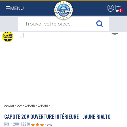
MENU
0
0
Accueil
>
2CV
>
CAPOTE
>
CAPOTE
>
CAPOTE 2CV OUVERTURE INTÉRIEURE - JAUNE RIALTO
Réf. : 280112210
4 avis