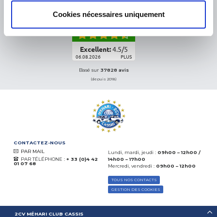
eKomi
Cookies nécessaires uniquement
THE FEEDBACK
COMPANY
Excellent:
4.5
/
5
06.08.2026
PLUS
Basé sur
37828 avis
(depuis 2018)
CONTACTEZ-NOUS
PAR MAIL
Lundi, mardi, jeudi :
09h00 – 12h00 /
PAR TÉLÉPHONE :
+ 33 (0)4 42
14h00 – 17h00
01 07 68
Mercredi, vendredi :
09h00 – 12h00
TOUS NOS CONTACTS
GESTION DES COOKIES
2CV MÉHARI CLUB CASSIS