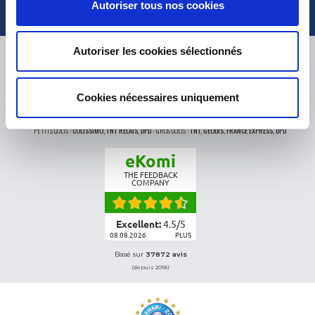
Autoriser tous nos cookies
Autoriser les cookies sélectionnés
LIVRAISON
Cookies nécessaires uniquement
PETITS COLIS :
COLISSIMO, TNT RELAIS, DPD
-
GROS COLIS :
TNT, GÉODIS, FRANCE EXPRESS, DPD
eKomi
THE FEEDBACK
COMPANY
Excellent:
4.5
/
5
08.08.2026
PLUS
Basé sur
37872 avis
(depuis 2018)