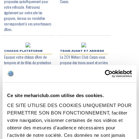
proposées spécifiquement pour
Cassis.
votre véhicule. Retrouvez
également sur notre site les
goujons, écrous ou rondelles
correspondant à vos amortisseurs
d'Ami.
CHASSIS PLATEFORME
TRAIN AVANT ET ARRIERE
Equipez votre châssis d'Ami de
Le 2CV Méhari Club Cassis vous
tampons et de tôles de protection
propose des trains avant et arrière
provenant du 2CV Méhari Club
et des traverses de train
Cassis. Plusieurs qualités de
entièrement rénovés pour votre
finition vous sont proposées pour
Citroën Ami ainsi que quelques
ces tôles sous moteur et ces tôles
accessoires connexes.
de protection de réservoir dont
Ce site mehariclub.com utilise des cookies.
un traitement anticorrosion par
galvanisation. D'autres accessoires
CE SITE UTILISE DES COOKIES UNIQUEMENT POUR
pour châssis plateforme d'Ami
sont également disponibles sur
PERMETTRE SON BON FONCTIONNEMENT, faciliter
notre site Internet.
votre navigation, visionner certaines de nos vidéos et
obtenir des mesures d'audience nécessaires pour
l'activité de notre société. Ces données ne sont jamais