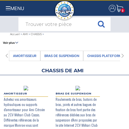
MENU
0
0
Accueil
>
AMI
>
CHASSIS
>
Voir plus
CHASSIS AMI
AMORTISSEUR
BRAS DE SUSPENSION
CHASSIS PLATEFORME
CHASSIS DE AMI
AMORTISSEUR
BRAS DE SUSPENSION
Achetez vos amortisseurs
Roulements de bras, butoirs de
hydrauliques ou supports
bras, joints et autres bagues de
d'amortisseur pour Ami Citroën
fixation de bras font partie des
au 2CV Méhari Club Cassis.
références dédiées aux bras de
Différentes références de la
suspension d'Ami proposées par
marque Monroe vous sont
le site Internet 2CV Méhari Club