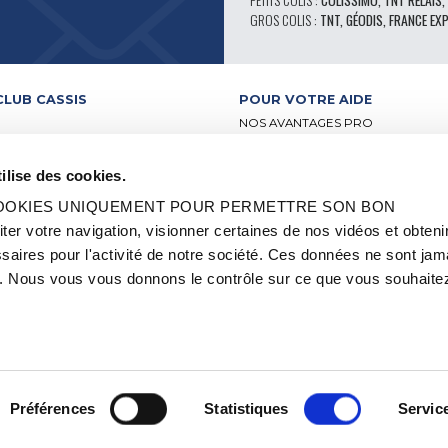
PETITS COLIS :
COLISSIMO, TNT RELAIS,
GROS COLIS :
TNT, GÉODIS, FRANCE EX
CLUB CASSIS
POUR VOTRE AIDE
NOS AVANTAGES PRO
SERVICE APRÈS-VENTE
 VIDÉO
CATALOGUE
ilise des cookies.
ATELIERS
FORUM TECHNIQUE D’EXPERTS
BUTEURS
PIÈCES 602 – HAUTE PERFORMA
 COOKIES UNIQUEMENT POUR PERMETTRE SON BON
-RELAIS
PNEUS MICHELIN CLASSIQUE
 votre navigation, visionner certaines de nos vidéos et obteni
S ET LABELS
PIÈCES ORIGINE
aires pour l'activité de notre société. Ces données ne sont jam
2CV ET MÉHARI
CONSEILS TECHNIQUES
OCCASION
 Nous vous vous donnons le contrôle sur ce que vous souhaitez
QUE
OI ET STAGE
Préférences
Statistiques
Servic
EN SAVOIR PLUS