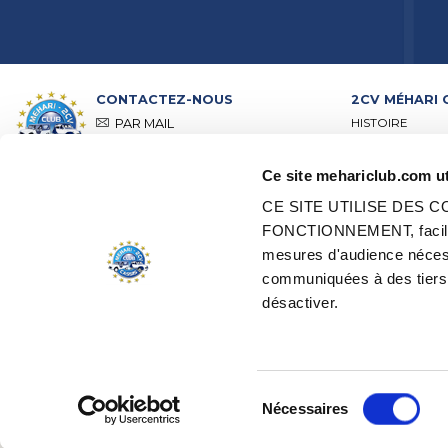
CONTACTEZ-NOUS
2CV MÉHARI 
HISTOIRE
PAR MAIL
ACTIVITÉS
PAR TÉLÉPHONE :
+ 33 (0)4 42
01 07 68
PRÉSENTATION
Ce site mehariclub.com ut
VISITE DE NOS 
Lundi, mardi, jeudi :
09h00 –
RÉSEAU DISTRI
12h00 / 14h00 – 17h00
CE SITE UTILISE DES
RÉSEAU POINTS
Mercredi, vendredi :
09h00 –
FONCTIONNEMENT, faciliter
CERTIFICATION
12h00
mesures d'audience nécess
RESTAURATION 
VÉHICULES D’
communiquées à des tiers.
TOUS NOS CONTACTS
EDEN ÉLECTRI
désactiver.
GESTION DES COOKIES
OFFRES D'EMPL
Sélection
Nécessaires
du
consentement