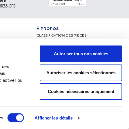
 DPD
07.08.2026
PLUS
PRESS, DPD
À PROPOS
CLASSIFICATION DES PIÈCES
CGV - CLIENTS PARTICULIERS
CGV – CLIENTS PROFESSIONNELS
MENTIONS LÉGALES
Autoriser tous nos cookies
NCE
FAQ
DONNÉES PERSONNELLES ET COOKIES
r des
RETOUR DE COMMANDE
Autoriser les cookies sélectionnés
ais
FRAIS DE LIVRAISON
RÈGLEMENT
 activer ou
Cookies nécessaires uniquement
es
Afficher les détails