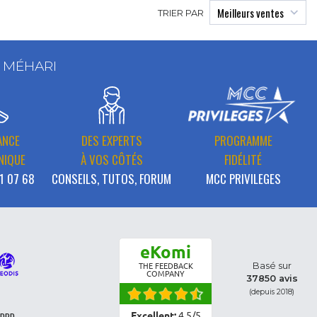
TRIER PAR
T MÉHARI
ANCE
DES EXPERTS
PROGRAMME
NIQUE
À VOS CÔTÉS
FIDÉLITÉ
1 07 68
CONSEILS, TUTOS, FORUM
MCC PRIVILEGES
eKomi
Basé sur
THE FEEDBACK
COMPANY
37850 avis
(depuis 2018)
Excellent:
4.5
/
5