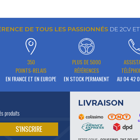
ÉRENCE DE TOUS LES PASSIONNÉS
DE 2CV E
350
PLUS DE 5000
ASSIST
POINTS-RELAIS
RÉFÉRENCES
TÉLÉPHO
EN FRANCE ET EN EUROPE
EN STOCK PERMANENT
AU 04 42 0
LIVRAISON
és produits