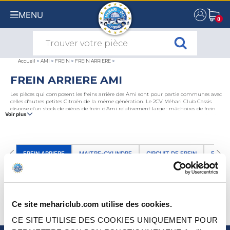
MENU
0
0
Accueil
>
AMI
>
FREIN
>
FREIN ARRIERE
>
FREIN ARRIERE AMI
Les pièces qui composent les freins arrière des Ami sont pour partie communes avec
celles d'autres petites Citroën de la même génération. Le 2CV Méhari Club Cassis
dispose d'un stock de pièces de frein d'Ami relativement large : mâchoires de frein
Voir plus
arrière et nombreuses pièces périphériques de mâchoires, tambours arrière, cylindres
de roue arrière LHM ou Lockheed, excentriques de réglage? Sont également proposés
plusieurs kits complets de freins pour les tambours arrière de votre Ami 6 ou Ami 8, à
choisir selon le diamètre de raccordement au cylindre de roue et le liquide de frein
utilisé.
FREIN ARRIERE
MAITRE-CYLINDRE
CIRCUIT DE FREIN
FREIN
TOUS NOS PRODUITS FREIN ARRIERE DE AMI
(0)
Ce site mehariclub.com utilise des cookies.
TRIER PAR
CE SITE UTILISE DES COOKIES UNIQUEMENT POUR