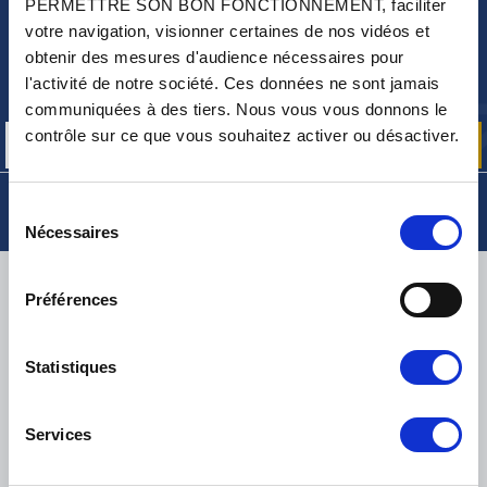
PERMETTRE SON BON FONCTIONNEMENT, faciliter
votre navigation, visionner certaines de nos vidéos et
NEWSLETTER
obtenir des mesures d'audience nécessaires pour
Inscrivez-vous pour recevoir gratuitement
l'activité de notre société. Ces données ne sont jamais
nos offres promos et actualités produits
communiquées à des tiers. Nous vous vous donnons le
contrôle sur ce que vous souhaitez activer ou désactiver.
Sélection
Nécessaires
du
consentement
LIVRAISON
Préférences
Statistiques
PETITS COLIS :
COLISSIMO, TNT RELAIS, DPD
-
GROS COLIS :
TNT, GÉODIS, FRANCE EXPRESS, DPD
Services
eKomi
THE FEEDBACK
COMPANY