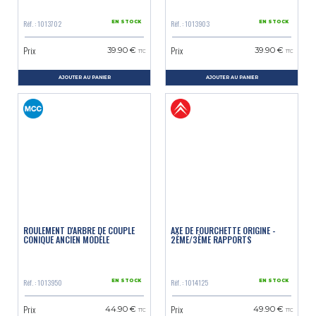
Réf. : 1013702
Réf. : 1013903
EN STOCK
EN STOCK
Prix
Prix
39.90 €
39.90 €
TTC
TTC
AJOUTER AU PANIER
AJOUTER AU PANIER
ROULEMENT D'ARBRE DE COUPLE
AXE DE FOURCHETTE ORIGINE -
CONIQUE ANCIEN MODÈLE
2ÈME/3ÈME RAPPORTS
Réf. : 1013950
Réf. : 1014125
EN STOCK
EN STOCK
Prix
Prix
44.90 €
49.90 €
TTC
TTC