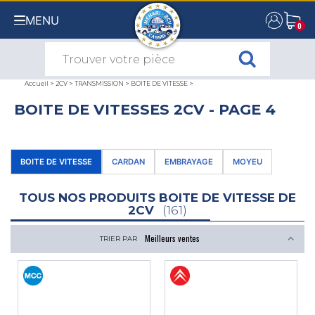
MENU
0
0
Accueil
>
2CV
>
TRANSMISSION
>
BOITE DE VITESSE
>
BOITE DE VITESSES 2CV - PAGE 4
BOITE DE VITESSE
CARDAN
EMBRAYAGE
MOYEU
TOUS NOS PRODUITS BOITE DE VITESSE DE
2CV
(161)
TRIER PAR