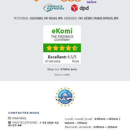
PETITS COLIS :
COLISSIMO, TNT RELAIS, DPD
-
GROS COLIS :
TNT, GÉODIS, FRANCE EXPRESS, DPD
eKomi
THE FEEDBACK
COMPANY
Excellent:
4.5
/
5
07.08.2026
PLUS
Basé sur
37850 avis
(depuis 2018)
CONTACTEZ-NOUS
PAR MAIL
Lundi, mardi, jeudi :
09h00 – 12h00 /
PAR TÉLÉPHONE :
+ 33 (0)4 42
14h00 – 17h00
01 07 68
Mercredi, vendredi :
09h00 – 12h00