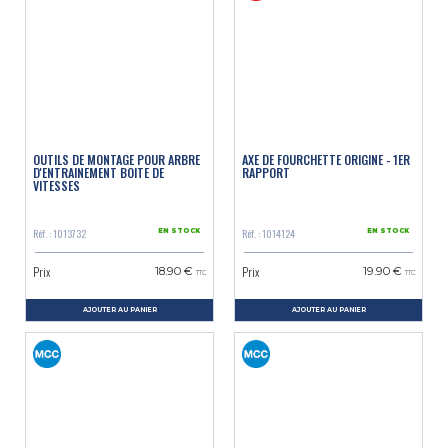
OUTILS DE MONTAGE POUR ARBRE
AXE DE FOURCHETTE ORIGINE - 1ER
D'ENTRAINEMENT BOITE DE
RAPPORT
VITESSES
Réf. : 1013732
Réf. : 1014124
EN STOCK
EN STOCK
Prix
Prix
18.90 €
19.90 €
TTC
TTC
AJOUTER AU PANIER
AJOUTER AU PANIER