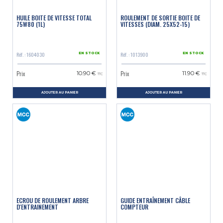
HUILE BOITE DE VITESSE TOTAL
ROULEMENT DE SORTIE BOITE DE
75W80 (1L)
VITESSES (DIAM. 25X52-15)
Réf. : 1604030
Réf. : 1013900
EN STOCK
EN STOCK
Prix
Prix
10.90 €
11.90 €
TTC
TTC
AJOUTER AU PANIER
AJOUTER AU PANIER
ECROU DE ROULEMENT ARBRE
GUIDE ENTRAÎNEMENT CÂBLE
D'ENTRAINEMENT
COMPTEUR