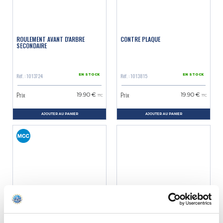
ROULEMENT AVANT D'ARBRE
CONTRE PLAQUE
SECONDAIRE
Réf. : 1013724
Réf. : 1013815
EN STOCK
EN STOCK
Prix
Prix
19.90 €
19.90 €
TTC
TTC
AJOUTER AU PANIER
AJOUTER AU PANIER
AXE DE DIFFÉRENTIEL 435CC
HUILE BOITE HAFA 85W140 (2L)