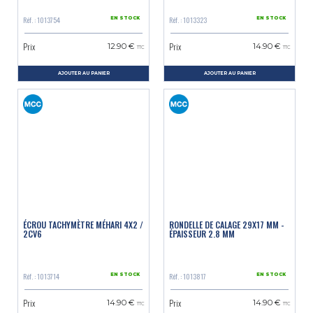
Réf. : 1013754
Réf. : 1013323
EN STOCK
EN STOCK
Prix
Prix
12.90 €
14.90 €
TTC
TTC
AJOUTER AU PANIER
AJOUTER AU PANIER
ÉCROU TACHYMÈTRE MÉHARI 4X2 /
RONDELLE DE CALAGE 29X17 MM -
2CV6
ÉPAISSEUR 2.8 MM
Réf. : 1013714
Réf. : 1013817
EN STOCK
EN STOCK
Prix
Prix
14.90 €
14.90 €
TTC
TTC