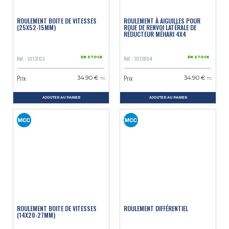
ROULEMENT BOITE DE VITESSES
ROULEMENT À AIGUILLES POUR
(25X52-15MM)
ROUE DE RENVOI LATÉRALE DE
RÉDUCTEUR MÉHARI 4X4
Réf. : 1013703
Réf. : 1013804
EN STOCK
EN STOCK
Prix
Prix
34.90 €
34.90 €
TTC
TTC
AJOUTER AU PANIER
AJOUTER AU PANIER
ROULEMENT BOITE DE VITESSES
ROULEMENT DIFFÉRENTIEL
(14X20-27MM)