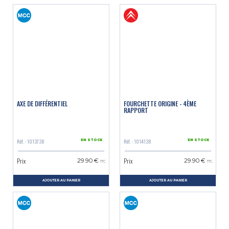
AXE DE DIFFÉRENTIEL
FOURCHETTE ORIGINE - 4ÈME
RAPPORT
Réf. : 1013738
Réf. : 1014138
EN STOCK
EN STOCK
Prix
Prix
29.90 €
29.90 €
TTC
TTC
AJOUTER AU PANIER
AJOUTER AU PANIER