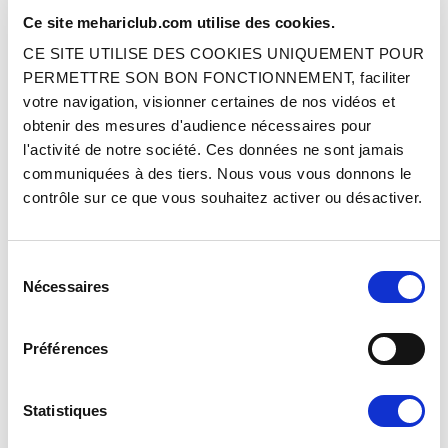
Ce site mehariclub.com utilise des cookies.
CE SITE UTILISE DES COOKIES UNIQUEMENT POUR
Réf. : 1013746
Réf. : 1604026
EN STOCK
EN STOCK
PERMETTRE SON BON FONCTIONNEMENT, faciliter
votre navigation, visionner certaines de nos vidéos et
Prix
Prix
24.90 €
26.50 €
TTC
TTC
obtenir des mesures d'audience nécessaires pour
l'activité de notre société. Ces données ne sont jamais
AJOUTER AU PANIER
AJOUTER AU PANIER
communiquées à des tiers. Nous vous vous donnons le
contrôle sur ce que vous souhaitez activer ou désactiver.
Sélection
Nécessaires
du
consentement
Préférences
HUILE BOITE HAFA 80W140 (2L)
AXE DE FOURCHETTE ORIGINE -
4ÈME RAPPORT
Statistiques
Réf. : 1604020
Réf. : 1014126
EN STOCK
EN STOCK