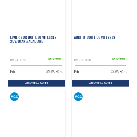
LEVIER SUR BOITE DE VITESSES
ADDITIF BOITE DE VITESSES
2CV/DYANE/ACADIANE
Réf. : 3013200
Réf. : 1013620
EN STOCK
EN STOCK
Prix
Prix
29.90 €
32.90 €
TTC
TTC
AJOUTER AU PANIER
AJOUTER AU PANIER