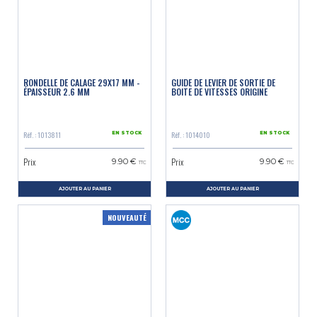
RONDELLE DE CALAGE 29X17 MM -
GUIDE DE LEVIER DE SORTIE DE
ÉPAISSEUR 2.6 MM
BOITE DE VITESSES ORIGINE
Réf. : 1013811
Réf. : 1014010
EN STOCK
EN STOCK
Prix
Prix
9.90 €
9.90 €
TTC
TTC
AJOUTER AU PANIER
AJOUTER AU PANIER
NOUVEAUTÉ